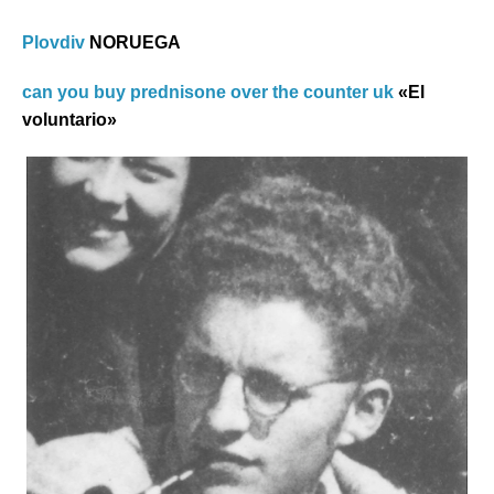
Plovdiv
NORUEGA
can you buy prednisone over the counter uk
«
El
voluntario»